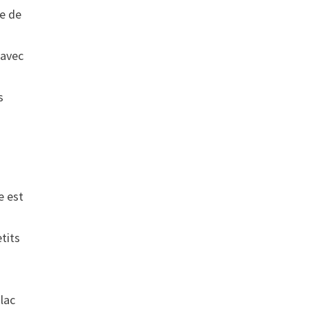
re de
 avec
s
e est
tits
 lac