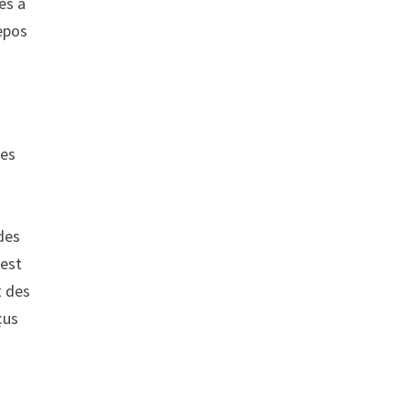
les à
repos
des
 des
uest
t des
çus
a
i