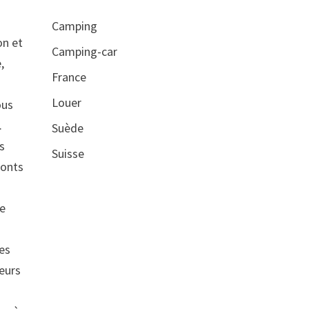
Camping
on et
Camping-car
,
France
Louer
ous
.
Suède
rs
Suisse
ponts
re
ses
eurs