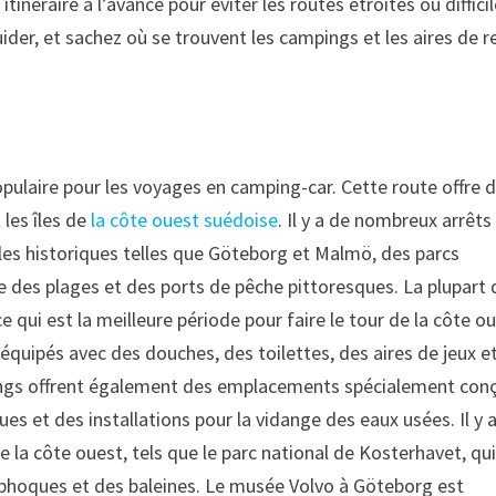
 itinéraire à l’avance pour éviter les routes étroites ou diffici
ider, et sachez où se trouvent les campings et les aires de 
populaire pour les voyages en camping-car. Cette route offre 
 les îles de
la côte ouest suédoise
. Il y a de nombreux arrêts
les historiques telles que Göteborg et Malmö, des parcs
ue des plages et des ports de pêche pittoresques. La plupart
qui est la meilleure période pour faire le tour de la côte o
quipés avec des douches, des toilettes, des aires de jeux e
pings offrent également des emplacements spécialement con
s et des installations pour la vidange des eaux usées. Il y 
de la côte ouest, tels que le parc national de Kosterhavet, qu
s phoques et des baleines. Le musée Volvo à Göteborg est