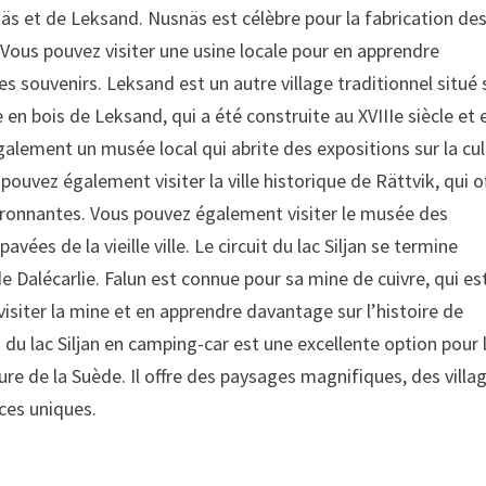
snäs et de Leksand. Nusnäs est célèbre pour la fabrication de
 Vous pouvez visiter une usine locale pour en apprendre
s souvenirs. Leksand est un autre village traditionnel situé 
ise en bois de Leksand, qui a été construite au XVIIIe siècle et 
 également un musée local qui abrite des expositions sur la cu
s pouvez également visiter la ville historique de Rättvik, qui o
vironnantes. Vous pouvez également visiter le musée des
es de la vieille ville. Le circuit du lac Siljan se termine
de Dalécarlie. Falun est connue pour sa mine de cuivre, qui es
siter la mine et en apprendre davantage sur l’histoire de
t du lac Siljan en camping-car est une excellente option pour 
ure de la Suède. Il offre des paysages magnifiques, des villa
ces uniques.