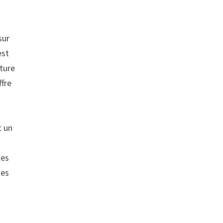
s
sur
est
lture
ffre
t un
les
ges