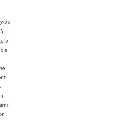
ge au
 à
, la
able
une
ent
s
en
Sami
ion
s