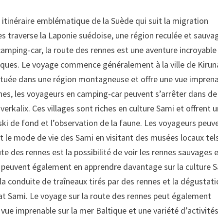
 itinéraire emblématique de la Suède qui suit la migration
s traverse la Laponie suédoise, une région reculée et sauva
camping-car, la route des rennes est une aventure incroyable
iques. Le voyage commence généralement à la ville de Kiruna
st située dans une région montagneuse et offre une vue impren
nnes, les voyageurs en camping-car peuvent s’arrêter dans de
verkalix. Ces villages sont riches en culture Sami et offrent 
e ski de fond et l’observation de la faune. Les voyageurs peuv
t le mode de vie des Sami en visitant des musées locaux tel
e des rennes est la possibilité de voir les rennes sauvages 
rs peuvent également en apprendre davantage sur la culture 
e la conduite de traîneaux tirés par des rennes et la dégustat
plat Sami. Le voyage sur la route des rennes peut également
une vue imprenable sur la mer Baltique et une variété d’activité