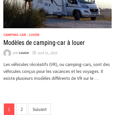
CAMPING-CAR
/
LOUER
Modèles de camping-car à louer
par
Louise
avril 21, 2023
Les véhicules récréatifs (VR), ou camping-cars, sont des
véhicules conçus pour les vacances et les voyages. Il
existe plusieurs modèles différents de VR sur le …
Pagination
1
2
Suivant